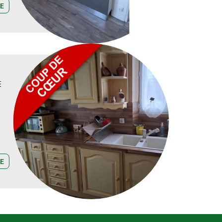
E
E
E