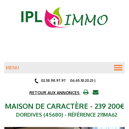
MENU
ACCUEIL
02.38.98.97.97 06.65.18.20.23 |
ANNONCES
RETOUR AUX ANNONCES
MAISON DE CARACTÈRE
- 239 200
€
SERVICES LOCATAIRES
DORDIVES (45680) - RÉFÉRENCE 211MA62